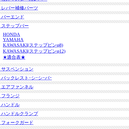
レバー補修パーツ
バーエンド
ステップバー
HONDA
YAMAHA
KAWASAKI(ステップピンφ8)
KAWASAKI(ステップピンφ12)
★適合表★
サスペンション
バックレスト･シｰシｰバｰ
エアファンネル
フランジ
ハンドル
ハンドルクランプ
フォークガード