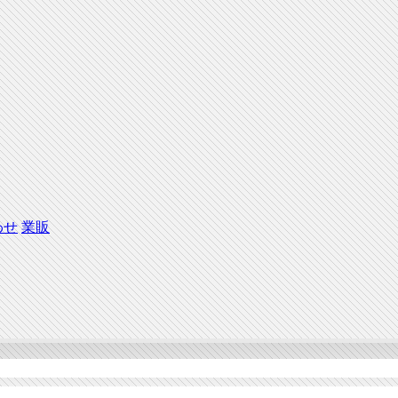
わせ
業販