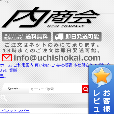
``` ">
ホーム
ご利用案内
買い物かご
会社概要
本社所在地
お問い合
わせ
業販
☰
メニュー
Search:
ビレットレバー