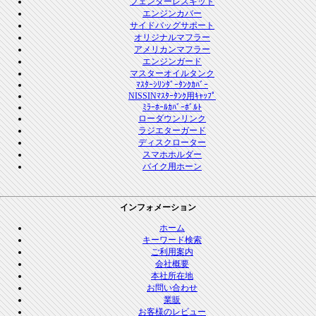
フェンダーレスキット
エンジンカバー
サイドバッグサポート
オリジナルマフラー
アメリカンマフラー
エンジンガード
マスターオイルタンク
ﾏｽﾀｰｼﾘﾝﾀﾞｰﾀﾝｸｶﾊﾞｰ
NISSINﾏｽﾀｰﾀﾝｸ用ｷｬｯﾌﾟ
ﾐﾗｰﾎｰﾙｶﾊﾞｰﾎﾞﾙﾄ
ローダウンリンク
ラジエターガード
ディスクローター
スマホホルダー
バイク用ホーン
インフォメーション
ホーム
キーワード検索
ご利用案内
会社概要
本社所在地
お問い合わせ
業販
お客様のレビュー