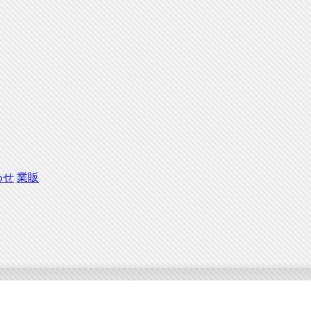
わせ
業販