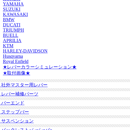
YAMAHA
SUZUKI
KAWASAKI
BMW
DUCATI
TRIUMPH
BUELL
APRILIA
KTM
HARLEY-DAVIDSON
Husqvarna
Royal Enfield
★レバーカラーシミュレーション★
★取付画像★
社外マスター用レバー
レバー補修パーツ
バーエンド
ステップバー
サスペンション
バックレスト･シｰシｰバｰ