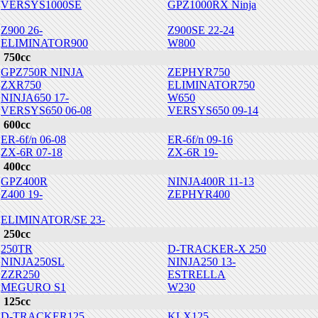
VERSYS1000SE
GPZ1000RX Ninja
Z900 26-
Z900SE 22-24
ELIMINATOR900
W800
750cc
GPZ750R NINJA
ZEPHYR750
ZXR750
ELIMINATOR750
NINJA650 17-
W650
VERSYS650 06-08
VERSYS650 09-14
600cc
ER-6f/n 06-08
ER-6f/n 09-16
ZX-6R 07-18
ZX-6R 19-
400cc
GPZ400R
NINJA400R 11-13
Z400 19-
ZEPHYR400
ELIMINATOR/SE 23-
250cc
250TR
D-TRACKER-X 250
NINJA250SL
NINJA250 13-
ZZR250
ESTRELLA
MEGURO S1
W230
125cc
D-TRACKER125
KLX125