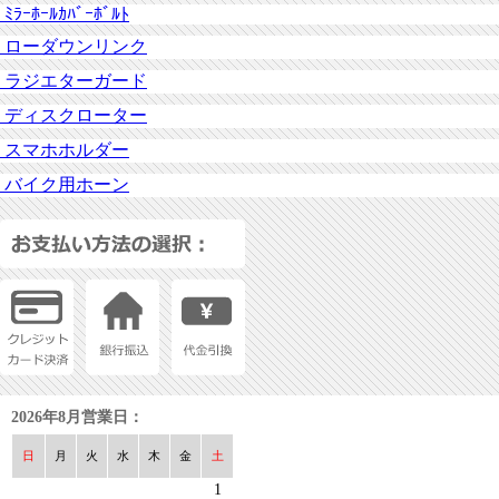
ﾐﾗｰﾎｰﾙｶﾊﾞｰﾎﾞﾙﾄ
ローダウンリンク
ラジエターガード
ディスクローター
スマホホルダー
バイク用ホーン
2026年8月営業日：
日
月
火
水
木
金
土
1