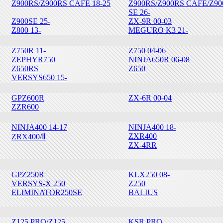
Z900RS/Z900RS CAFE 18-25
Z900RS/Z900RS CAFE/Z9
SE 26-
Z900SE 25-
ZX-9R 00-03
Z800 13-
MEGURO K3 21-
Z750R 11-
Z750 04-06
ZEPHYR750
NINJA650R 06-08
Z650RS
Z650
VERSYS650 15-
GPZ600R
ZX-6R 00-04
ZZR600
NINJA400 14-17
NINJA400 18-
ZXR400
ZRX400/Ⅱ
ZX-4RR
GPZ250R
KLX250 08-
VERSYS-X 250
Z250
ELIMINATOR250SE
BALIUS
Z125 PRO/Z125
KSR PRO