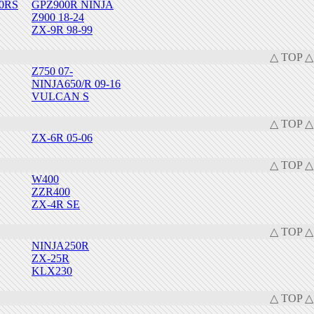
00RS
GPZ900R NINJA
Z900 18-24
ZX-9R 98-99
△ TOP △
Z750 07-
NINJA650/R 09-16
VULCAN S
△ TOP △
ZX-6R 05-06
△ TOP △
W400
ZZR400
ZX-4R SE
△ TOP △
NINJA250R
ZX-25R
KLX230
△ TOP △