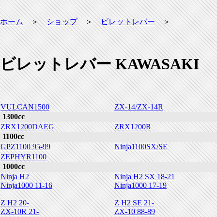
ホーム
＞
ショップ
＞
ビレットレバー
＞
ビレットレバー KAWASAKI
VULCAN1500
ZX-14/ZX-14R
1300cc
ZRX1200DAEG
ZRX1200R
1100cc
GPZ1100 95-99
Ninja1100SX/SE
ZEPHYR1100
1000cc
Ninja H2
Ninja H2 SX 18-21
Ninja1000 11-16
Ninja1000 17-19
Z H2 20-
Z H2 SE 21-
ZX-10R 21-
ZX-10 88-89