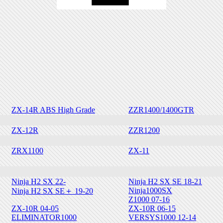
ZX-14R ABS High Grade
ZZR1400/1400GTR
ZX-12R
ZZR1200
ZRX1100
ZX-11
Ninja H2 SX 22-
Ninja H2 SX SE 18-21
Ninja1000SX
Ninja H2 SX SE＋ 19-20
Z1000 07-16
ZX-10R 04-05
ZX-10R 06-15
ELIMINATOR1000
VERSYS1000 12-14