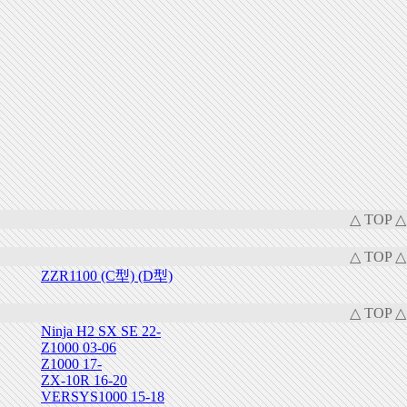
△ TOP △
△ TOP △
ZZR1100 (C型) (D型)
△ TOP △
Ninja H2 SX SE 22-
Z1000 03-06
Z1000 17-
ZX-10R 16-20
VERSYS1000 15-18