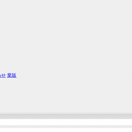
わせ
業販