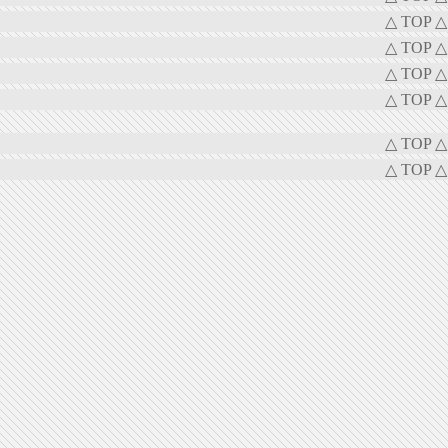
△ TOP △
△ TOP △
△ TOP △
△ TOP △
△ TOP △
△ TOP △