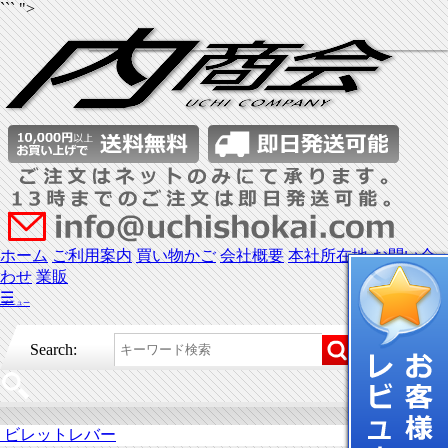
``` ">
ホーム
ご利用案内
買い物かご
会社概要
本社所在地
お問い合
わせ
業販
☰
メニュー
Search:
ビレットレバー