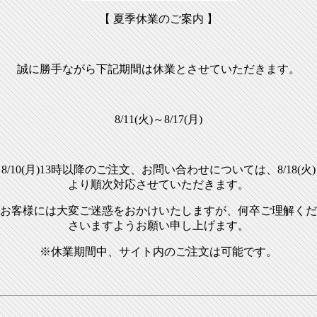
2024/11/15
【新商品】U-KANAYA アルミバーエンド ミデ
【 夏季休業のご案内 】
ィアムウエイト GB350用
2024/10/24
【新商品】U-KANAYA アルミビレットレバー
(ブレーキ側) MT-09 Y-AMT 用
誠に勝手ながら下記期間は休業とさせていただきます。
2024/10/05
【新商品】U-KANAYA アルミビレットレバー
GSX-S1000GX 用
2024/10/05
【新商品】U-KANAYA アルミビレットレバー
8/11(火)～8/17(月)
GSX-S1000GT 用
2024/08/26
【新商品】U-KANAYA アルミビレットレバー
DAYTONA660 24- 用
8/10(月)13時以降のご注文、お問い合わせについては、8/18(火)
2024/08/22
レバー交換専用ソケット 販売開始しました。
より順次対応させていただきます。
2024/08/01
【新商品】U-KANAYA アルミビレットレバー
XSR125(8BJ-RE46J) 23- (国内正規販売車) 用
お客様には大変ご迷惑をおかけいたしますが、何卒ご理解くだ
2024/07/12
さいますようお願い申し上げます。
【新商品】U-CP ステンレススラッシュダウン
マフラー シャドウ400(NC34)用
※休業期間中、サイト内のご注文は可能です。
2024/06/04
【新商品】U-KANAYA アルミビレットレバー
ハーレーダビッドソンX350/X500 用
2024/05/31
【新商品】U-KANAYA アルミビレットレバー
XMAX 23- 用