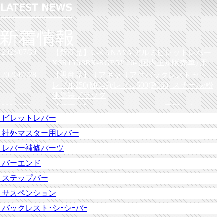
2026/07/30
【新商品】U-KANAYA アルミビレットレバー
XSR155(8BK-RGB5J) 26- (国内正規販売車) 用
2026/07/28
【親商品】リアキャリア付バックレストセット
レブル250(MC49)/レブル500(PC60) スチール/粉
体塗装ブラック
2026/07/24
【新商品】レブル250(MC49) -24 専用 1インチ
アタックバーハンドル
ビレットレバー
2026/04/04
【新商品】U-KANAYA アルミビレットレバー
社外マスター用レバー
Z900RS/Z900RS CAFE/Z900RS SE 26- 用
レバー補修パーツ
2026/03/26
【新商品】U-KANAYA アルミビレットレバー
クラシックタイプ 車種限定
バーエンド
2026/03/12
【新商品】U-KANAYA アルミビレットレバー
ステップバー
GSX-8TT 用
サスペンション
2026/03/12
【新商品】U-KANAYA アルミビレットレバー
GSX-8T 用
バックレスト･シｰシｰバｰ