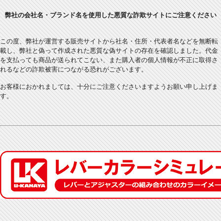
2024/05/18
【新商品】U-KANAYA アルミビレットレバー
NX400(NC65) 24- 用
弊社の会社名・ブランド名を使用した悪質な詐欺サイトにご注意く
ださい
2024/05/14
【新商品】U-KANAYA アルミバーエンド YZF-
R7 22- 用
この度、弊社が運営する販売サイトから社名・住所・代表者名など
を無断転
2024/04/02
【新商品】U-KANAYA アルミビレットレバー
載し、
弊
社と偽って作成された悪質な偽サイトの存在を確認しました。
代金
を支払っても商品が送られてこない、また購入者の個人情報が
CBR400R(NC65) 24- 用
不正に取得さ
れる
などの詐欺被害につながる恐れがございます。
お客様におかれましては、十分にご注意くださいますようお願い申し
上げま
す。