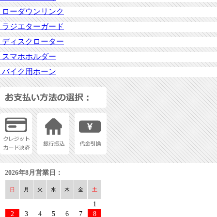
2025/09/11
【新商品】U-KANAYA アルミビレットレバー
ローダウンリンク
TIGER SPORT 800 25- 用
ラジエターガード
2025/09/03
【新商品】U-KANAYA アルミビレットレバー
SPEED400 24- 用
ディスクローター
2025/07/05
【新商品】U-KANAYA アルミビレットレバー
スマホホルダー
Ninja1100SX/SE 用
バイク用ホーン
2025/06/21
【新商品】U-KANAYA アルミビレットレバー
MT-07 25- 用
2025/06/05
【新商品】U-KANAYA アルミビレットレバー
CBR1000RR-R(SC82) 用
2025/06/05
【新商品】U-KANAYA アルミビレットレバー
CB1000 HORNET/SP(SC86) 用
2025/05/22
【新商品】U-CP PHANTOM エキゾーストシス
テム ゼファー750用
2025/04/21
【新商品】U-KANAYA アルミビレットレバー
2026年8月営業日：
XSR900GP(RN96J) 24- 用
2025/04/21
【新商品】U-KANAYA アルミビレットレバー
日
月
火
水
木
金
土
XSR900(RN96J) 25- 用
1
2025/04/21
【新商品】U-KANAYA アルミビレットレバー
2
3
4
5
6
7
8