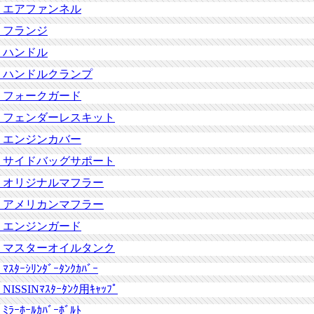
2025/12/15
【新商品】U-KANAYA アルミビレットレバー
エアファンネル
Z900 26- 用
フランジ
2025/11/12
【新商品】U-KANAYA アルミビレットレバー
CB1000F(SC94) 用
ハンドル
2025/10/09
【新商品】U-KANAYA アルミビレットレバー
ハンドルクランプ
CRF250L s 21-22 用
フォークガード
2025/10/09
【新商品】U-KANAYA アルミビレットレバー
CRF250L Type LD 17-19 用
フェンダーレスキット
2025/10/09
【新商品】U-KANAYA アルミビレットレバー
エンジンカバー
CRF250L 12-22 用
サイドバッグサポート
2025/10/09
【新商品】U-KANAYA アルミビレットレバー
SPEED TWIN 900 25- 用
オリジナルマフラー
2025/10/09
【新商品】U-KANAYA アルミビレットレバー
アメリカンマフラー
X FORCE 用
エンジンガード
2025/09/30
【新商品】295ｍｍメッキリアサスペンション
エストレア用
マスターオイルタンク
2025/09/30
【新商品】295ｍｍメッキリアサスペンション
ﾏｽﾀｰｼﾘﾝﾀﾞｰﾀﾝｸｶﾊﾞｰ
ビラーゴ125/250用
NISSINﾏｽﾀｰﾀﾝｸ用ｷｬｯﾌﾟ
2025/09/30
【親商品】295ｍｍメッキリアサスペンション
ドラッグスター250用
ﾐﾗｰﾎｰﾙｶﾊﾞｰﾎﾞﾙﾄ