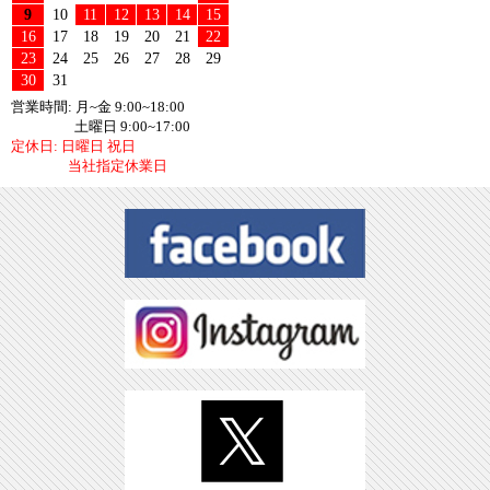
MT-09SP(RN87J) 24- 用
9
10
11
12
13
14
15
2025/04/21
【新商品】U-KANAYA アルミビレットレバー
16
17
18
19
20
21
22
MT-09(RN87J) 24- 用
23
24
25
26
27
28
29
2025/04/15
30
31
【新商品】U-CPドラッグパイプマフラー イン
トルーダークラシック400用
営業時間: 月~金 9:00~18:00
土曜日 9:00~17:00
2025/01/14
【新商品】汎用バイクホーン DC12V
定休日: 日曜日 祝日
2025/01/08
【新商品】U-KANAYA アルミビレットレバー
当社指定休業日
MEGURO S1 用
2025/01/08
【新商品】U-KANAYA アルミビレットレバー
W230 用
2024/11/19
【新商品】U-KANAYA アルミバーエンド ミデ
ィアムウエイト スズキ車用
2024/11/18
【新商品】U-KANAYA アルミバーエンド ミデ
ィアムウエイト ヤマハ車用
2024/11/16
【新商品】U-KANAYA アルミバーエンド ミデ
ィアムウエイト カワサキ車用
2024/11/16
【新商品】U-KANAYA アルミバーエンド ミデ
ィアムウエイト ホンダ車用
2024/11/15
【新商品】U-KANAYA アルミバーエンド ミデ
ィアムウエイト 汎用 φ22ハンドルバー用