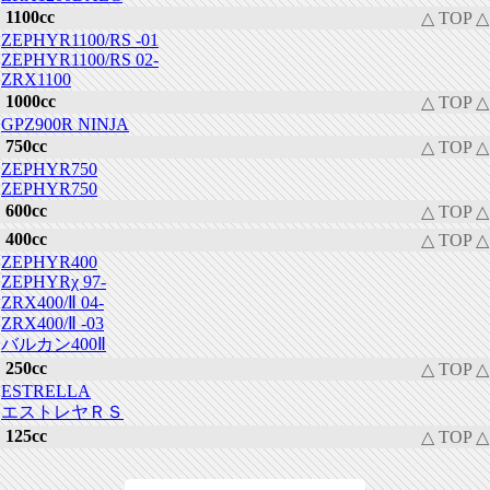
1100cc
△ TOP △
ZEPHYR1100/RS -01
ZEPHYR1100/RS 02-
ZRX1100
1000cc
△ TOP △
GPZ900R NINJA
750cc
△ TOP △
ZEPHYR750
ZEPHYR750
600cc
△ TOP △
400cc
△ TOP △
ZEPHYR400
ZEPHYRχ 97-
ZRX400/Ⅱ 04-
ZRX400/Ⅱ -03
バルカン400Ⅱ
250cc
△ TOP △
ESTRELLA
エストレヤＲＳ
125cc
△ TOP △