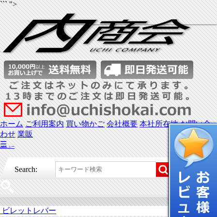
``` ">
ホーム
ご利用案内
買い物かご
会社概要
本社所在地
お問い合
わせ
業販
☰
メニュー
Search:
ビレットレバー