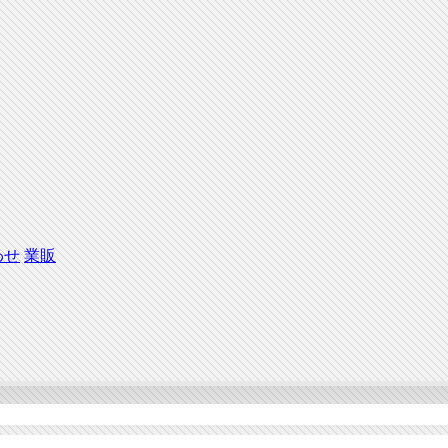
わせ
業販