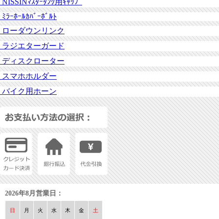
NISSINﾏｽﾀｰﾀﾝｸ用ｷｬｯﾌﾟ
ﾐﾗｰﾎｰﾙｶﾊﾞｰﾎﾞﾙﾄ
ローダウンリンク
ラジエターガード
ディスクローター
スマホホルダー
バイク用ホーン
2026年8月営業日：
日
月
火
水
木
金
土