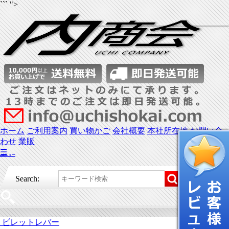
``` ">
ホーム
ご利用案内
買い物かご
会社概要
本社所在地
お問い合
わせ
業販
☰
メニュー
Search:
ビレットレバー