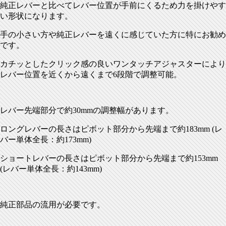
純正レバーと比べてレバー位置が手前にくるため力を掛けやす
い形状になります。
手の小さい方や純正レバーを遠くに感じていた方に特にお勧め
です。
カチッとしたクリック感の良いワンタッチアジャスターにより
レバー位置を近くから遠くまで
6
段階で調整可能。
レバー先端部分で約
30mm
の調整幅があります。
ロングレバーの長さはピボット部分から先端まで約
183mm (
レ
バー単体全長：約
173mm)
ショートレバーの長さはピボット部分から先端まで約
153mm
(
レバー単体全長：約
143mm)
純正部品の流用が必要です。