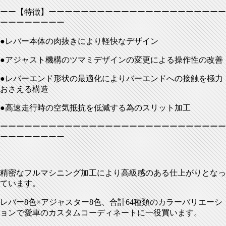
ーー【特徴】ーーーーーーーーーーーーーーーーーーーーーー
ーーーーーーーー
●レバー本体の肉抜きにより軽快なデザイン
●アジャスト機構のツマミデザインの変更による操作性の改善
●レバーエンド形状の最適化によりバーエンドへの接触を極力
おさえる構造
●高速走行時の空気抵抗を低減する為のスリット加工
ーーーーーーーーーーーーーーーーーーーーーーーーーーーー
ーーーーーーーー
精密なフルマシニング加工により高級感のある仕上がりとなっ
ています。
レバー
8
色
×
アジャスター
8
色、合計
64
種類のカラーバリエーシ
ョンで愛車のカスタムコーディネートに一役買います。