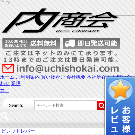
``` ">
ホーム
ご利用案内
買い物かご
会社概要
本社所在地
お問い合
わせ
業販
☰
メニュー
Search:
ビレットレバー