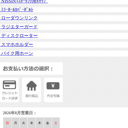
NISSINﾏｽﾀｰﾀﾝｸ用ｷｬｯﾌﾟ
ﾐﾗｰﾎｰﾙｶﾊﾞｰﾎﾞﾙﾄ
ローダウンリンク
ラジエターガード
ディスクローター
スマホホルダー
バイク用ホーン
2026年8月営業日：
日
月
火
水
木
金
土