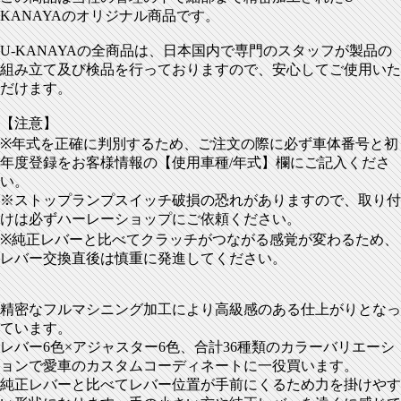
KANAYAのオリジナル商品です。
U-KANAYAの全商品は、日本国内で専門のスタッフが製品の
組み立て及び検品を行っておりますので、安心してご使用いた
だけます。
【注意】
※年式を正確に判別するため、ご注文の際に必ず車体番号と初
年度登録をお客様情報の【使用車種/年式】欄にご記入くださ
い。
※ストップランプスイッチ破損の恐れがありますので、取り付
けは必ずハーレーショップにご依頼ください。
※純正レバーと比べてクラッチがつながる感覚が変わるため、
レバー交換直後は慎重に発進してください。
精密なフルマシニング加工により高級感のある仕上がりとなっ
ています。
レバー6色×アジャスター6色、合計36種類のカラーバリエーシ
ョンで愛車のカスタムコーディネートに一役買います。
純正レバーと比べてレバー位置が手前にくるため力を掛けやす