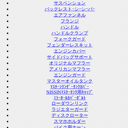
サスペンション
バックレスト･シｰシｰバｰ
エアファンネル
フランジ
ハンドル
ハンドルクランプ
フォークガード
フェンダーレスキット
エンジンカバー
サイドバッグサポート
オリジナルマフラー
アメリカンマフラー
エンジンガード
マスターオイルタンク
ﾏｽﾀｰｼﾘﾝﾀﾞｰﾀﾝｸｶﾊﾞｰ
NISSINﾏｽﾀｰﾀﾝｸ用ｷｬｯﾌﾟ
ﾐﾗｰﾎｰﾙｶﾊﾞｰﾎﾞﾙﾄ
ローダウンリンク
ラジエターガード
ディスクローター
スマホホルダー
バイク用ホーン