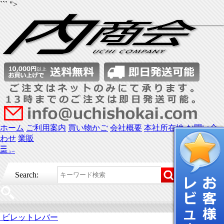
``` ">
ホーム
ご利用案内
買い物かご
会社概要
本社所在地
お問い合
わせ
業販
☰
メニュー
Search:
ビレットレバー