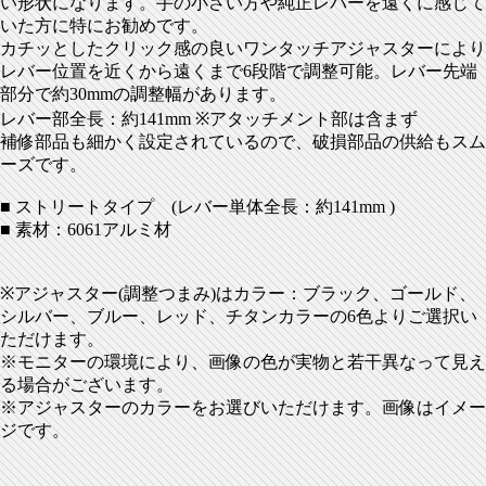
い形状になります。手の小さい方や純正レバーを遠くに感じて
いた方に特にお勧めです。
カチッとしたクリック感の良いワンタッチアジャスターにより
レバー位置を近くから遠くまで6段階で調整可能。レバー先端
部分で約30mmの調整幅があります。
レバー部全長：約141mm ※アタッチメント部は含まず
補修部品も細かく設定されているので、破損部品の供給もスム
ーズです。
■ ストリートタイプ (レバー単体全長：約141mm )
■ 素材：6061アルミ材
※アジャスター(調整つまみ)はカラー：ブラック、ゴールド、
シルバー、ブルー、レッド、チタンカラーの6色よりご選択い
ただけます。
※モニターの環境により、画像の色が実物と若干異なって見え
る場合がございます。
※アジャスターのカラーをお選びいただけます。画像はイメー
ジです。