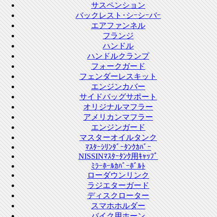
サスペンション
バックレスト･シｰシｰバｰ
エアファンネル
フランジ
ハンドル
ハンドルクランプ
フォークガード
フェンダーレスキット
エンジンカバー
サイドバッグサポート
オリジナルマフラー
アメリカンマフラー
エンジンガード
マスターオイルタンク
ﾏｽﾀｰｼﾘﾝﾀﾞｰﾀﾝｸｶﾊﾞｰ
NISSINﾏｽﾀｰﾀﾝｸ用ｷｬｯﾌﾟ
ﾐﾗｰﾎｰﾙｶﾊﾞｰﾎﾞﾙﾄ
ローダウンリンク
ラジエターガード
ディスクローター
スマホホルダー
バイク用ホーン