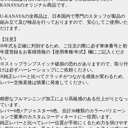
KANAYAのオリジナル商品です。
U-KANAYAの全商品は、日本国内で専門のスタッフが製品の
組み立て及び検品を行っておりますので、安心してご使用いた
だけます。
【注意】
※年式を正確に判別するため、ご注文の際に必ず車体番号と初
年度登録をお客様情報の【使用車種/年式】欄にご記入くださ
い。
※ストップランプスイッチ破損の恐れがありますので、取り付
けは必ずハーレーショップにご依頼ください。
※純正レバーと比べてクラッチがつながる感覚が変わるため、
レバー交換直後は慎重に発進してください。
精密なフルマシニング加工により高級感のある仕上がりとなっ
ています。
レバー6色×アジャスター6色、合計36種類のカラーバリエーシ
ョンで愛車のカスタムコーディネートに一役買います。
純正レバーと比べてレバー位置が手前にくるため力を掛けやす