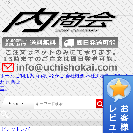
``` ">
ホーム
ご利用案内
買い物かご
会社概要
本社所在地
お問い合
わせ
業販
☰
メニュー
Search:
ビレットレバー