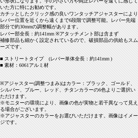
い形状になります。手の小さい方や純正レバーを遠くに感じて
いた方に特にお勧めです。
カチッとしたクリック感の良いワンタッチアジャスターにより
レバー位置を近くから遠くまで6段階で調整可能。レバー先端
部分で約30mmの調整幅があります。
レバー部全長：約141mm ※アタッチメント部は含まず
補修部品も細かく設定されているので、破損部品の供給もスム
ーズです。
■ ストリートタイプ (レバー単体全長：約141mm )
■ 素材：6061アルミ材
※アジャスター(調整つまみ)はカラー：ブラック、ゴールド、
シルバー、ブルー、レッド、チタンカラーの6色よりご選択い
ただけます。
※モニターの環境により、画像の色が実物と若干異なって見え
る場合がございます。
※アジャスターのカラーをお選びいただけます。画像はイメー
ジです。