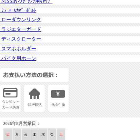
NISSINﾏｽﾀｰﾀﾝｸ用ｷｬｯﾌﾟ
ﾐﾗｰﾎｰﾙｶﾊﾞｰﾎﾞﾙﾄ
ローダウンリンク
ラジエターガード
ディスクローター
スマホホルダー
バイク用ホーン
2026年8月営業日：
日
月
火
水
木
金
土