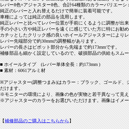
レバー8色×アジャスター8色、合計64種類のカラーバリエー
純正のレバーと入れ替えるだけで簡単に装着可能です。
車種によっては純正の部品を流用します。
純正レバーと比べてレバー位置が手前にくるように調整が出来
手の小さい方や純正レバーを遠くに感じていた方に特にお勧め
カチッとしたクリック感の良いホイールアジャスターによりレ
レバー先端部分で約30mmの調整幅があります。
レバーの長さはピボット部分から先端まで約173mmです。
補修部品も細かく設定しているので、破損部品の供給もスムー
■ ホイールタイプ (レバー単体全長：約173mm )
■ 素材：6061アルミ材
※アジャスター(調整つまみ)はカラー：ブラック、ゴールド
だけます。
※モニターの環境により、画像の色が実物と若干異なって見え
※アジャスターのカラーをお選びいただけます。画像はイメー
【
補修部品のご購入はこちらから
】