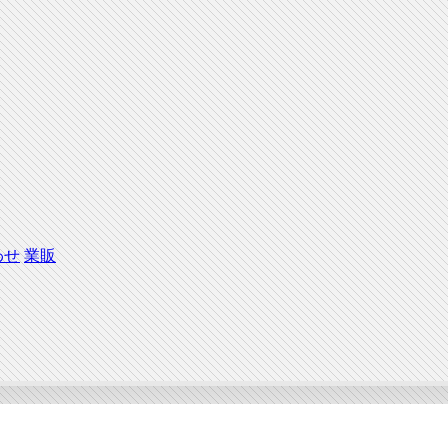
わせ
業販