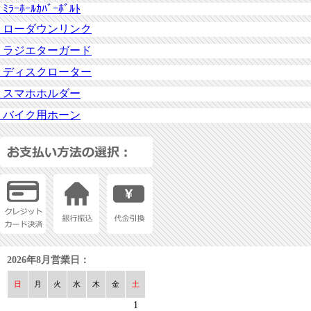
ﾐﾗｰﾎｰﾙｶﾊﾞｰﾎﾞﾙﾄ
ローダウンリンク
ラジエターガード
ディスクローター
スマホホルダー
バイク用ホーン
2026年8月営業日：
日
月
火
水
木
金
土
1