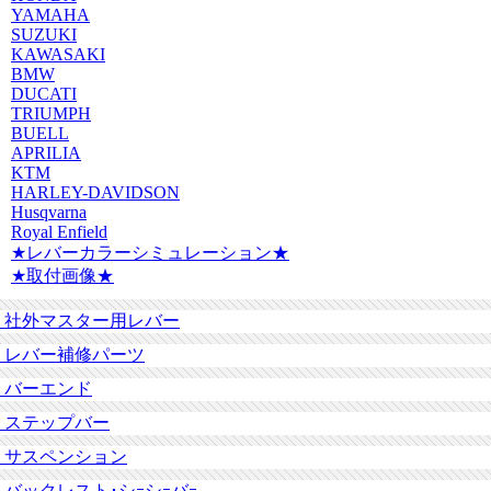
YAMAHA
SUZUKI
KAWASAKI
BMW
DUCATI
TRIUMPH
BUELL
APRILIA
KTM
HARLEY-DAVIDSON
Husqvarna
Royal Enfield
★レバーカラーシミュレーション★
★取付画像★
社外マスター用レバー
レバー補修パーツ
バーエンド
ステップバー
サスペンション
バックレスト･シｰシｰバｰ