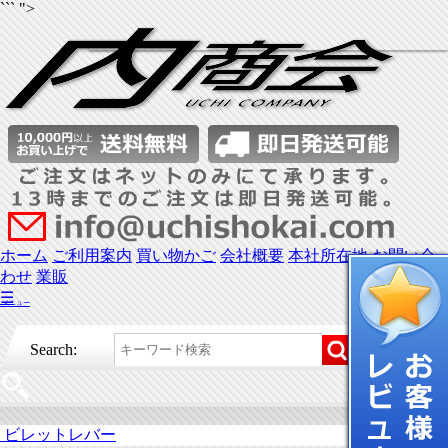
``` ">
ホーム
ご利用案内
買い物かご
会社概要
本社所在地
お問い合
わせ
業販
☰
メニュー
Search:
ビレットレバー