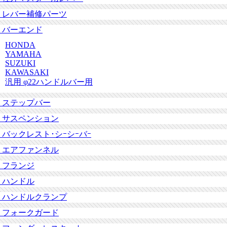
レバー補修パーツ
バーエンド
HONDA
YAMAHA
SUZUKI
KAWASAKI
汎用 φ22ハンドルバー用
ステップバー
サスペンション
バックレスト･シｰシｰバｰ
エアファンネル
フランジ
ハンドル
ハンドルクランプ
フォークガード