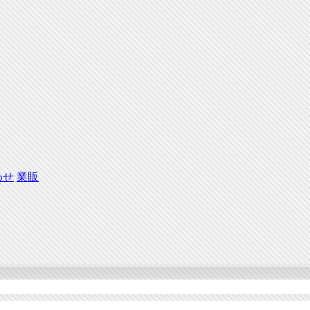
わせ
業販