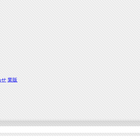
わせ
業販