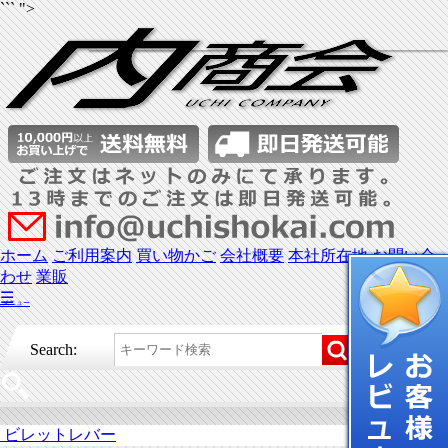
``` ">
ホーム
ご利用案内
買い物かご
会社概要
本社所在地
お問い合
わせ
業販
☰
メニュー
Search:
ビレットレバー