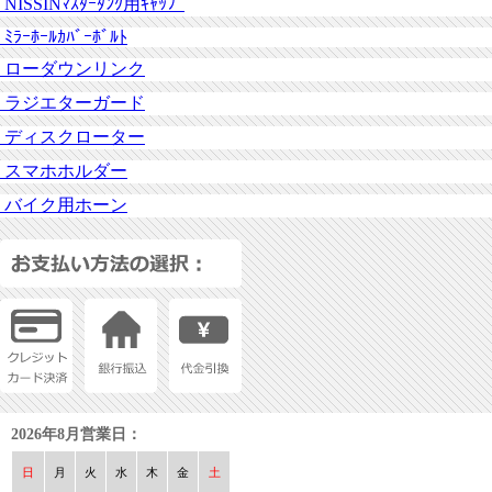
NISSINﾏｽﾀｰﾀﾝｸ用ｷｬｯﾌﾟ
ﾐﾗｰﾎｰﾙｶﾊﾞｰﾎﾞﾙﾄ
ローダウンリンク
ラジエターガード
ディスクローター
スマホホルダー
バイク用ホーン
2026年8月営業日：
日
月
火
水
木
金
土