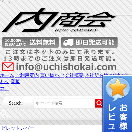
``` ">
ホーム
ご利用案内
買い物かご
会社概要
本社所在地
お問い合
わせ
業販
☰
メニュー
Search:
ビレットレバー