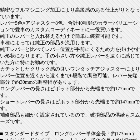
精密なフルマシニング加工により高級感のある仕上がりとなっ
ています。
レバー5色×アジャスター8色、合計40種類のカラーバリエーシ
ョンで愛車のカスタムコーディネートに一役買います。
純正のレバーと入れ替えるだけで簡単に装着可能です。
車種によっては純正の部品を流用します。
純正レバーと比べてレバー位置が手前にくるため力を掛けやす
い形状になります。手の小さい方や純正レバーを遠くに感じて
いた方に特にお勧めです。
カチッとしたクリック感の良いワンタッチアジャスターにより
レバー位置を近くから遠くまで6段階で調整可能。レバー先端
部分で約30mmの調整幅があります。
ロングレバーの長さはピボット部分から先端まで約177mmで
す。
ショートレバーの長さはピボット部分から先端まで約147mmで
す。
補修部品も細かく設定されているので、破損部品の供給もスム
ーズです。
■ スタンダードタイプ ロング(レバー単体全長：約173mm )