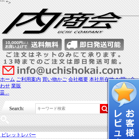
``` ">
ホーム
ご利用案内
買い物かご
会社概要
本社所在地
お問い合
わせ
業販
☰
メニュー
Search:
ビレットレバー