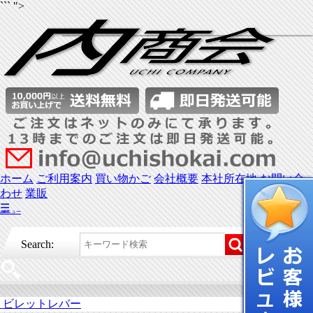
``` ">
ホーム
ご利用案内
買い物かご
会社概要
本社所在地
お問い合
わせ
業販
☰
メニュー
Search:
ビレットレバー