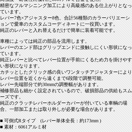
精密なフルマシニング加工により高級感のある仕上がりとなっ
ています。
レバー7色×アジャスター8色、合計56種類のカラーバリエーシ
ョンで愛車のカスタムコーディネートに一役買います。
純正のレバーと入れ替えるだけで簡単に装着可能です。
車種によっては純正の部品を流用します。
レバーのエンド部はグリップエンドに接触しにくい形状になっ
ています。
純正レバーと比べてレバー位置が手前にくるため力を掛けやす
い形状になります。
カチッとしたクリック感の良いワンタッチアジャスターにより
レバー位置を近くから遠くまで6段階で調整可能。
レバー先端部分で約30mmの調整幅があります。
補修部品も細かく設定されているので、破損部品の供給もスム
ーズです。
純正のクラッチレバーホルダーカバーが付いている車輌の場
合、一部加工または取り外しが必要な場合があります。
■ 可倒式Rタイプ (レバー単体全長：約173mm )
■ 素材：6061アルミ材