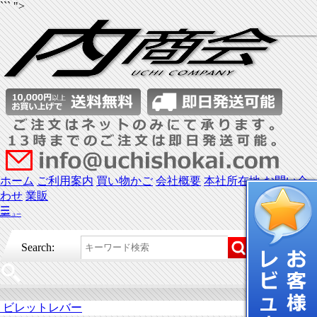
``` ">
ホーム
ご利用案内
買い物かご
会社概要
本社所在地
お問い合
わせ
業販
☰
メニュー
Search:
ビレットレバー