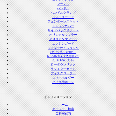
フランジ
ハンドル
ハンドルクランプ
フォークガード
フェンダーレスキット
エンジンカバー
サイドバッグサポート
オリジナルマフラー
アメリカンマフラー
エンジンガード
マスターオイルタンク
ﾏｽﾀｰｼﾘﾝﾀﾞｰﾀﾝｸｶﾊﾞｰ
NISSINﾏｽﾀｰﾀﾝｸ用ｷｬｯﾌﾟ
ﾐﾗｰﾎｰﾙｶﾊﾞｰﾎﾞﾙﾄ
ローダウンリンク
ラジエターガード
ディスクローター
スマホホルダー
バイク用ホーン
インフォメーション
ホーム
キーワード検索
ご利用案内