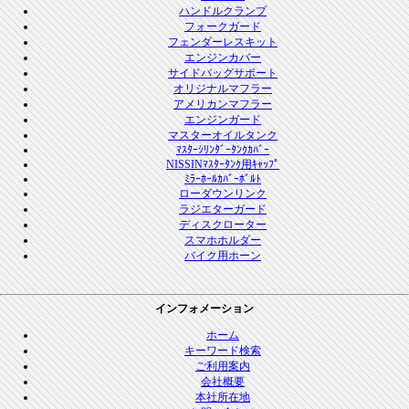
ハンドルクランプ
フォークガード
フェンダーレスキット
エンジンカバー
サイドバッグサポート
オリジナルマフラー
アメリカンマフラー
エンジンガード
マスターオイルタンク
ﾏｽﾀｰｼﾘﾝﾀﾞｰﾀﾝｸｶﾊﾞｰ
NISSINﾏｽﾀｰﾀﾝｸ用ｷｬｯﾌﾟ
ﾐﾗｰﾎｰﾙｶﾊﾞｰﾎﾞﾙﾄ
ローダウンリンク
ラジエターガード
ディスクローター
スマホホルダー
バイク用ホーン
インフォメーション
ホーム
キーワード検索
ご利用案内
会社概要
本社所在地