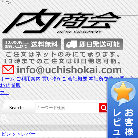
``` ">
ホーム
ご利用案内
買い物かご
会社概要
本社所在地
お問い合
わせ
業販
☰
メニュー
Search:
ビレットレバー