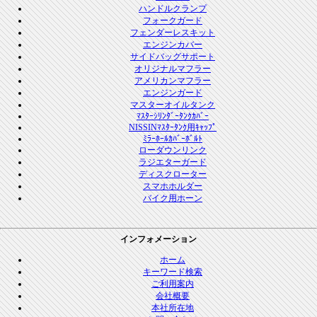
ハンドルクランプ
フォークガード
フェンダーレスキット
エンジンカバー
サイドバッグサポート
オリジナルマフラー
アメリカンマフラー
エンジンガード
マスターオイルタンク
ﾏｽﾀｰｼﾘﾝﾀﾞｰﾀﾝｸｶﾊﾞｰ
NISSINﾏｽﾀｰﾀﾝｸ用ｷｬｯﾌﾟ
ﾐﾗｰﾎｰﾙｶﾊﾞｰﾎﾞﾙﾄ
ローダウンリンク
ラジエターガード
ディスクローター
スマホホルダー
バイク用ホーン
インフォメーション
ホーム
キーワード検索
ご利用案内
会社概要
本社所在地