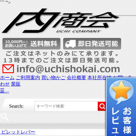
``` ">
ホーム
ご利用案内
買い物かご
会社概要
本社所在地
お問い合
わせ
業販
☰
メニュー
Search:
ビレットレバー