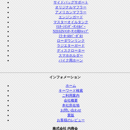
サイドバッグサポート
オリジナルマフラー
アメリカンマフラー
エンジンガード
マスターオイルタンク
ﾏｽﾀｰｼﾘﾝﾀﾞｰﾀﾝｸｶﾊﾞｰ
NISSINﾏｽﾀｰﾀﾝｸ用ｷｬｯﾌﾟ
ﾐﾗｰﾎｰﾙｶﾊﾞｰﾎﾞﾙﾄ
ローダウンリンク
ラジエターガード
ディスクローター
スマホホルダー
バイク用ホーン
インフォメーション
ホーム
キーワード検索
ご利用案内
会社概要
本社所在地
お問い合わせ
業販
お客様のレビュー
株式会社 内商会